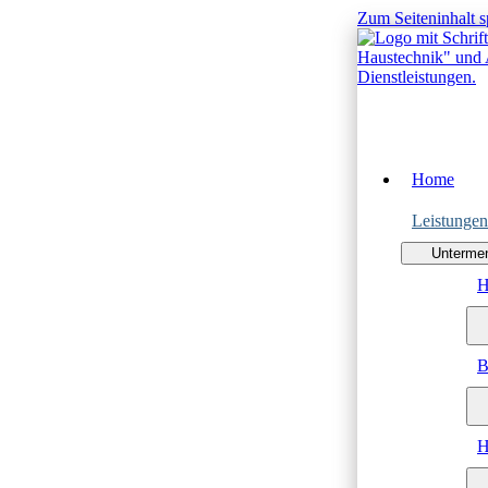
Zum Seiteninhalt s
Home
Leistungen
Untermen
H
B
H