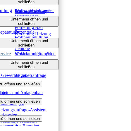
Regenerativ heizen
schließen
üftung
Wasser / Trinkwasser
Badinspiration und
Wärmeverteilung
Musterbäder
Untermenü öffnen und
Service Haustechnik
Wartung und Service
schließen
Förderung Bad
eparaturen
Dezentrale
Förderung Heizung
Wohnraumlüftung
Badanfrage
Untermenü öffnen und
schließen
Zentrale
ervice
Wohnraumlüftung
Versicherungsschäden
Untermenü öffnen und
Raumklimatisierung
schließen
n Gewerbekunden
Angebotsanfrage
ü öffnen und schließen
lfen
bjekt- und Anlagenbau
ü öffnen und schließen
anitäranlagen
eizungsanfrage-Assistent
eizsysteme
ü öffnen und schließen
adanfrage-Assistent
egenerative Energien
nternehmen