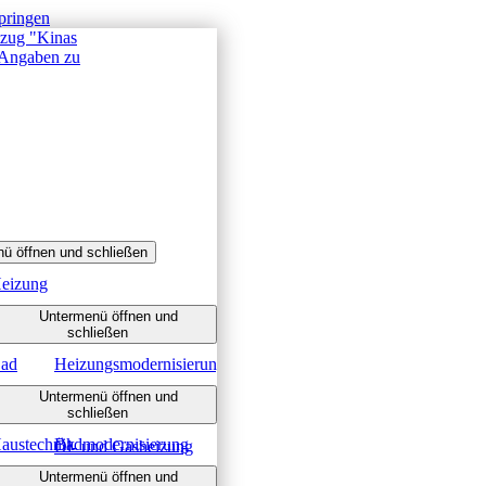
pringen
ü öffnen und schließen
eizung
Untermenü öffnen und
schließen
ad
Heizungsmodernisierung
Untermenü öffnen und
Heizen mit Gas
schließen
austechnik
Badmodernisierung
Öl- und Gasheizung
Untermenü öffnen und
Barrierefreies Bad