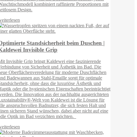
t
gt
n
e